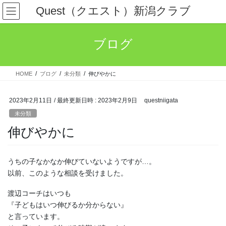
コ
ナ
Quest（クエスト）新潟クラブ
ン
ビ
テ
ゲ
ン
ー
ブログ
ツ
シ
へ
ョ
ス
ン
HOME
ブログ
未分類
伸びやかに
キ
に
ッ
移
プ
動
2023年2月11日
/ 最終更新日時 :
2023年2月9日
questniigata
未分類
伸びやかに
うちの子なかなか伸びていないようですが…。
以前、このような相談を受けました。
渡辺コーチはいつも
『子どもはいつ伸びるか分からない』
と言っています。