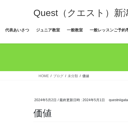
コ
ナ
ン
ビ
Quest（クエスト）
テ
ゲ
ン
ー
代表あいさつ
ジュニア教室
一般教室
一般レッスンご予約
ツ
シ
へ
ョ
ス
ン
キ
に
ッ
移
プ
動
HOME
ブログ
未分類
価値
2024年5月2日
/ 最終更新日時 :
2024年5月1日
questniigata
価値