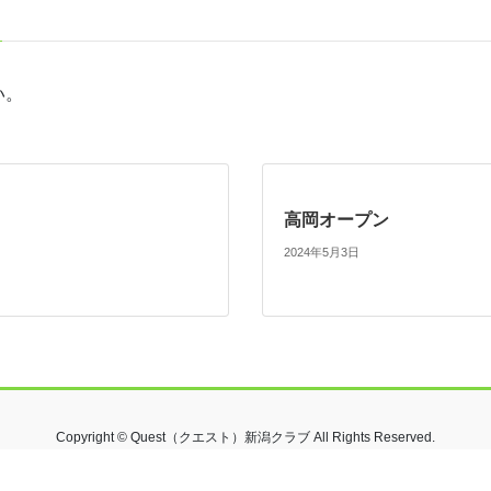
い。
高岡オープン
2024年5月3日
Copyright © Quest（クエスト）新潟クラブ All Rights Reserved.
Powered by
WordPress
with
Lightning Theme
&
VK All in One Expansion Unit