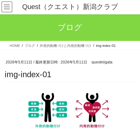
コ
ナ
Quest（クエスト）新潟クラブ
ン
ビ
テ
ゲ
ン
ー
ブログ
ツ
シ
へ
ョ
ス
ン
HOME
ブログ
外発的動機づけと内発的動機づけ
img-index-01
キ
に
ッ
移
プ
動
2026年5月11日
/ 最終更新日時 :
2026年5月11日
questniigata
img-index-01