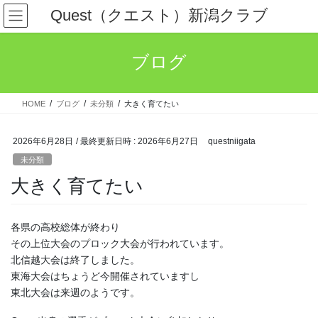
コ
ナ
Quest（クエスト）新潟クラブ
ン
ビ
テ
ゲ
ン
ー
ブログ
ツ
シ
へ
ョ
ス
ン
HOME
ブログ
未分類
大きく育てたい
キ
に
ッ
移
プ
動
2026年6月28日
/ 最終更新日時 :
2026年6月27日
questniigata
未分類
大きく育てたい
各県の高校総体が終わり
その上位大会のプロック大会が行われています。
北信越大会は終了しました。
東海大会はちょうど今開催されていますし
東北大会は来週のようです。