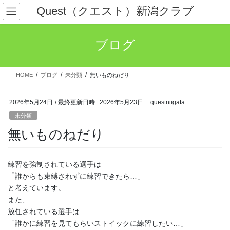
コ
ナ
Quest（クエスト）新潟クラブ
ン
ビ
テ
ゲ
ン
ー
ブログ
ツ
シ
へ
ョ
ス
ン
HOME
ブログ
未分類
無いものねだり
キ
に
ッ
移
プ
動
2026年5月24日
/ 最終更新日時 :
2026年5月23日
questniigata
未分類
無いものねだり
練習を強制されている選手は
「誰からも束縛されずに練習できたら…」
と考えています。
また、
放任されている選手は
「誰かに練習を見てもらいストイックに練習したい…」