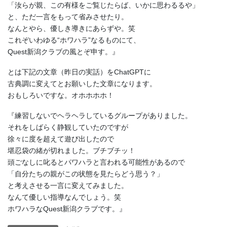
「汝らが親、この有様をご覧じたらば、いかに思わるるや」
と、ただ一言をもって省みさせたり。
なんとやら、優しき導きにあらずや。笑
これぞいわゆる“ホワハラ”なるものにて、
Quest新潟クラブの風とぞ申す。』
とは下記の文章（昨日の実話）をChatGPTに
古典調に変えてとお願いした文章になります。
おもしろいですな。オホホホホ！
『練習しないでヘラヘラしているグループがありました。
それをしばらく静観していたのですが
徐々に度を超えて遊び出したので
堪忍袋の緒が切れました。ブチブチッ！
頭ごなしに叱るとパワハラと言われる可能性があるので
「自分たちの親がこの状態を見たらどう思う？」
と考えさせる一言に変えてみました。
なんて優しい指導なんでしょう。笑
ホワハラなQuest新潟クラブです。』