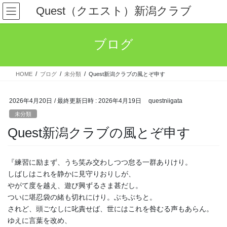
コ
ナ
Quest（クエスト）新潟クラブ
ン
ビ
テ
ゲ
ン
ー
ブログ
ツ
シ
へ
ョ
ス
ン
HOME
ブログ
未分類
Quest新潟クラブの風とぞ申す
キ
に
ッ
移
プ
動
2026年4月20日
/ 最終更新日時 :
2026年4月19日
questniigata
未分類
Quest新潟クラブの風とぞ申す
『練習に励まず、うち笑み交わしつつ怠る一群ありけり。
しばしはこれを静かに見守りおりしが、
やがて度を越え、遊び興ずるさま甚だし。
ついに堪忍袋の緒も切れにけり。ぶちぶちと。
されど、頭ごなしに叱責せば、世にはこれを咎むる声もあらん。
ゆえに言葉を改め、