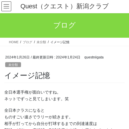
コ
ナ
Quest（クエスト）新潟クラブ
ン
ビ
テ
ゲ
ン
ー
ブログ
ツ
シ
へ
ョ
ス
ン
HOME
ブログ
未分類
イメージ記憶
キ
に
ッ
移
プ
動
2024年1月26日
/ 最終更新日時 :
2024年1月24日
questniigata
未分類
イメージ記憶
全日本選手権が面白いですね。
ネットでずっと見てしまいます。笑
全日本クラスになると
ものすごい速さでラリーが続きます。
相手が打ってから自分が打球するまでの到達速度は