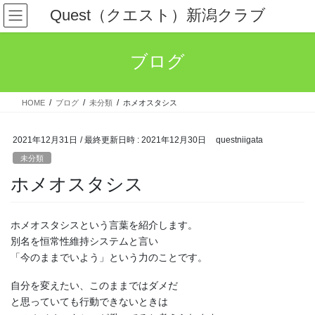
コ
ナ
Quest（クエスト）新潟クラブ
ン
ビ
テ
ゲ
ン
ー
ブログ
ツ
シ
へ
ョ
ス
ン
HOME
ブログ
未分類
ホメオスタシス
キ
に
ッ
移
プ
動
2021年12月31日
/ 最終更新日時 :
2021年12月30日
questniigata
未分類
ホメオスタシス
ホメオスタシスという言葉を紹介します。
別名を恒常性維持システムと言い
「今のままでいよう」という力のことです。
自分を変えたい、このままではダメだ
と思っていても行動できないときは