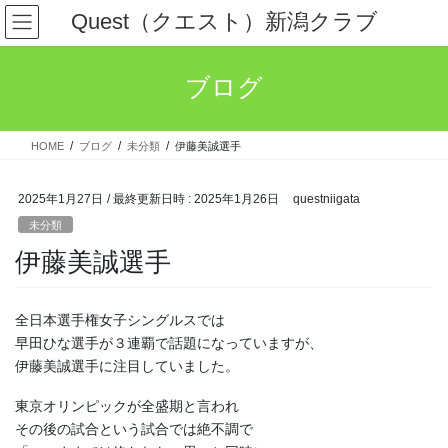
コ
ナ
Quest（クエスト）新潟クラブ
ン
ビ
テ
ゲ
ン
ー
ブログ
ツ
シ
へ
ョ
ス
ン
HOME
ブログ
未分類
伊藤美誠選手
キ
に
ッ
移
プ
動
2025年1月27日
/ 最終更新日時 :
2025年1月26日
questniigata
未分類
伊藤美誠選手
全日本選手権女子シングルスでは
早田ひな選手が３連覇で話題になっていますが、
伊藤美誠選手に注目していました。
東京オリンピックが全盛期と言われ
その後の試合という試合では絶不調で