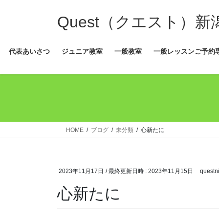
コ
ナ
ン
ビ
Quest（クエスト）
テ
ゲ
ン
ー
代表あいさつ
ジュニア教室
一般教室
一般レッスンご予約
ツ
シ
へ
ョ
ス
ン
キ
に
ッ
移
プ
動
HOME
ブログ
未分類
心新たに
2023年11月17日
/ 最終更新日時 :
2023年11月15日
questni
心新たに