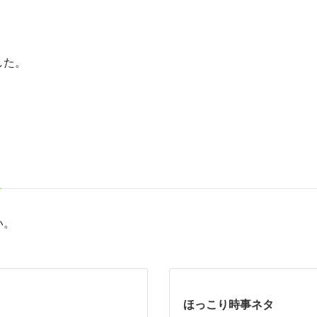
した。
い。
ほっこり時事ネタ