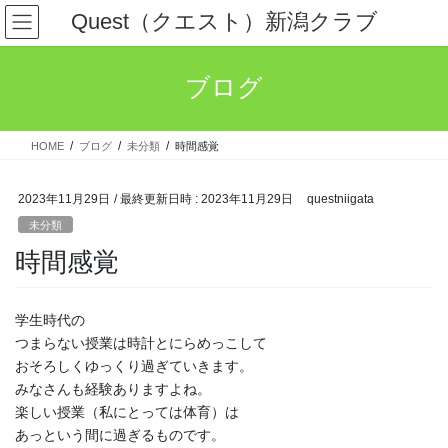
コ
ナ
Quest（クエスト）新潟クラブ
ン
ビ
テ
ゲ
ン
ー
ブログ
ツ
シ
へ
ョ
ス
ン
HOME
ブログ
未分類
時間感覚
キ
に
ッ
移
プ
動
2023年11月29日
/ 最終更新日時 :
2023年11月29日
questniigata
未分類
時間感覚
学生時代の
つまらない授業は時計とにらめっこして
おそろしくゆっくり過ぎていきます。
みなさんも経験ありますよね。
楽しい授業（私にとっては体育）は
あっという間に過ぎるものです。