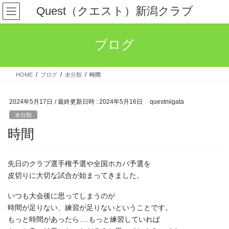
コ
ナ
Quest（クエスト）新潟クラブ
ン
ビ
テ
ゲ
ン
ー
ブログ
ツ
シ
へ
ョ
ス
ン
HOME
ブログ
未分類
時間
キ
に
ッ
移
プ
動
2024年5月17日
/ 最終更新日時 :
2024年5月16日
questniigata
未分類
時間
先日のクラブ選手権予選や全国ホカバ予選を
皮切りに大切な試合が始まってきました。
いつも大会後に思ってしまうのが
時間が足りない、練習が足りないということです。
もっと時間があったら….もっと練習していれば