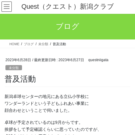
コ
ナ
Quest（クエスト）新潟クラブ
ン
ビ
テ
ゲ
ン
ー
ブログ
ツ
シ
へ
ョ
ス
ン
HOME
ブログ
未分類
普及活動
キ
に
ッ
移
プ
動
2023年6月28日
/ 最終更新日時 :
2023年6月27日
questniigata
未分類
普及活動
新潟卓球センターの地元にある立仏小学校に
ワンダーランドという子どもふれあい事業に
顔合わせということで伺いました。
卓球が予定されているのは9月からです。
挨拶をして予定確認くらいに思っていたのですが、