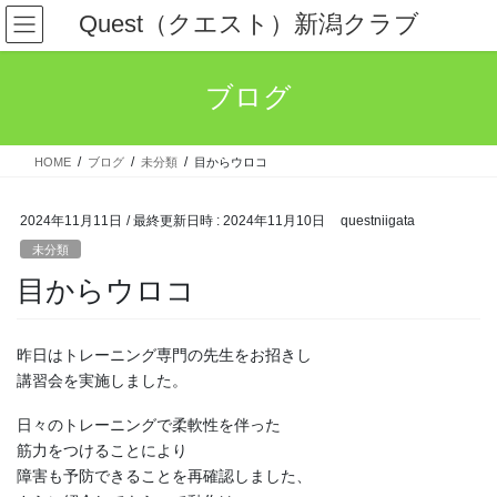
コ
ナ
Quest（クエスト）新潟クラブ
ン
ビ
テ
ゲ
ン
ー
ブログ
ツ
シ
へ
ョ
ス
ン
HOME
ブログ
未分類
目からウロコ
キ
に
ッ
移
プ
動
2024年11月11日
/ 最終更新日時 :
2024年11月10日
questniigata
未分類
目からウロコ
昨日はトレーニング専門の先生をお招きし
講習会を実施しました。
日々のトレーニングで柔軟性を伴った
筋力をつけることにより
障害も予防できることを再確認しました、