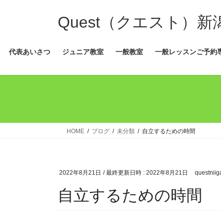
コ
ナ
ン
ビ
Quest（クエスト）
テ
ゲ
ン
ー
代表あいさつ
ジュニア教室
一般教室
一般レッスンご予約
ツ
シ
へ
ョ
ス
ン
キ
に
ッ
移
プ
動
HOME
ブログ
未分類
自立するための時間
2022年8月21日
/ 最終更新日時 :
2022年8月21日
questniig
自立するための時間