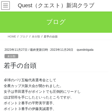
コ
ナ
Quest（クエスト）新潟クラブ
ン
ビ
テ
ゲ
ン
ー
ブログ
ツ
シ
へ
ョ
ス
ン
HOME
ブログ
未分類
若手の台頭
キ
に
ッ
移
プ
動
2023年11月27日
/ 最終更新日時 :
2023年11月26日
questniigata
未分類
若手の台頭
卓球のパリ五輪代表選考会として
全農カップ大阪大会が開かれました。
女子は早田選手がポイントでも圧倒的にリードし
ほぼ切符を手にしたといったところですが、
ポイント２番手の平野美宇選手、
ポイント３番手の伊藤美誠選手、