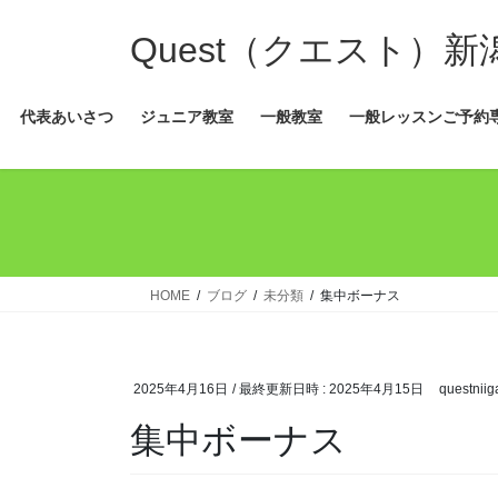
コ
ナ
ン
ビ
Quest（クエスト）
テ
ゲ
ン
ー
代表あいさつ
ジュニア教室
一般教室
一般レッスンご予約
ツ
シ
へ
ョ
ス
ン
キ
に
ッ
移
プ
動
HOME
ブログ
未分類
集中ボーナス
2025年4月16日
/ 最終更新日時 :
2025年4月15日
questniig
集中ボーナス