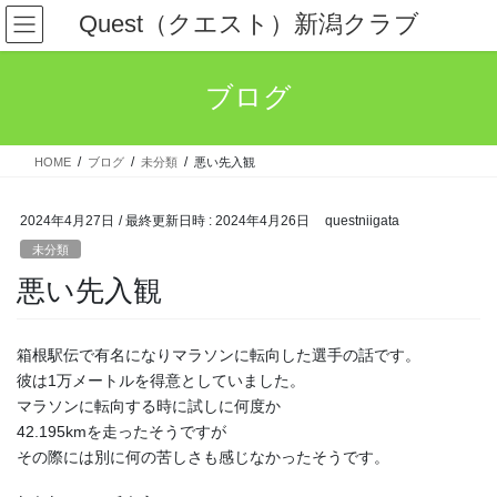
コ
ナ
Quest（クエスト）新潟クラブ
ン
ビ
テ
ゲ
ン
ー
ブログ
ツ
シ
へ
ョ
ス
ン
HOME
ブログ
未分類
悪い先入観
キ
に
ッ
移
プ
動
2024年4月27日
/ 最終更新日時 :
2024年4月26日
questniigata
未分類
悪い先入観
箱根駅伝で有名になりマラソンに転向した選手の話です。
彼は1万メートルを得意としていました。
マラソンに転向する時に試しに何度か
42.195kmを走ったそうですが
その際には別に何の苦しさも感じなかったそうです。